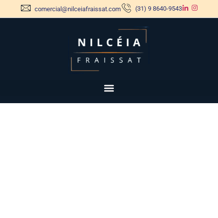
(31) 9 8640-9543
comercial@nilceiafraissat.com
Saiba Como as Marcas D2C