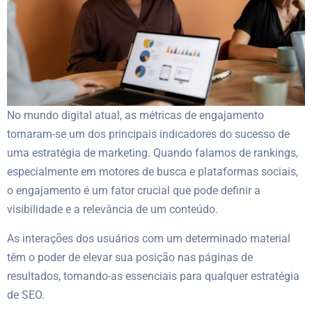
No mundo digital atual, as métricas de engajamento
tornaram-se um dos principais indicadores do sucesso de
uma estratégia de marketing. Quando falamos de rankings,
especialmente em motores de busca e plataformas sociais,
o engajamento é um fator crucial que pode definir a
visibilidade e a relevância de um conteúdo.
As interações dos usuários com um determinado material
têm o poder de elevar sua posição nas páginas de
resultados, tornando-as essenciais para qualquer estratégia
de SEO.