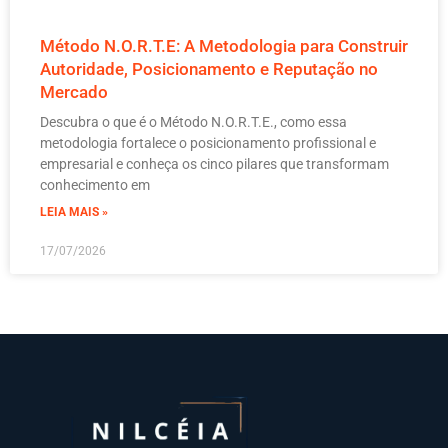
Método N.O.R.T.E: A Metodologia para Construir
Autoridade, Posicionamento e Reputação no
Mercado
Descubra o que é o Método N.O.R.T.E., como essa
metodologia fortalece o posicionamento profissional e
empresarial e conheça os cinco pilares que transformam
conhecimento em
LEIA MAIS »
17/07/2026