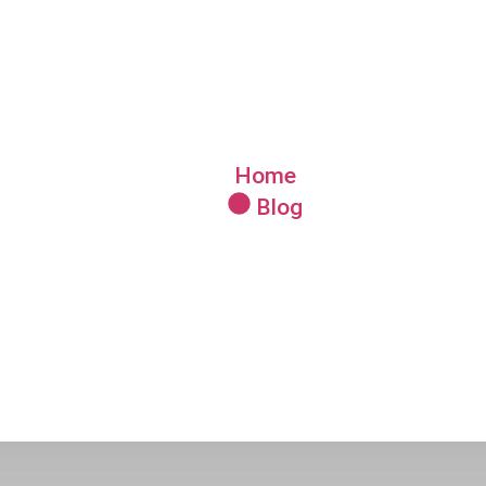
d: Escolhendo A 
Home
Blog