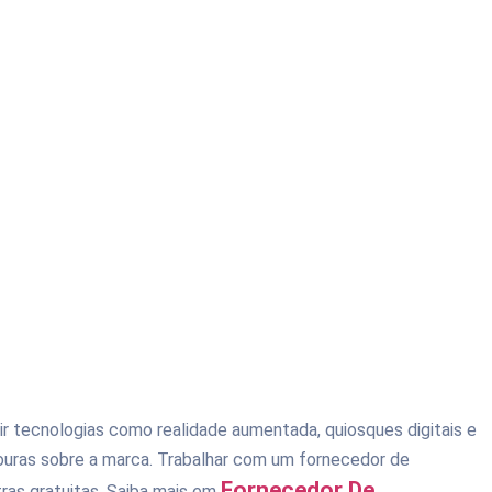
uir tecnologias como realidade aumentada, quiosques digitais e
ouras sobre a marca. Trabalhar com um fornecedor de
Fornecedor De
tras gratuitas. Saiba mais em