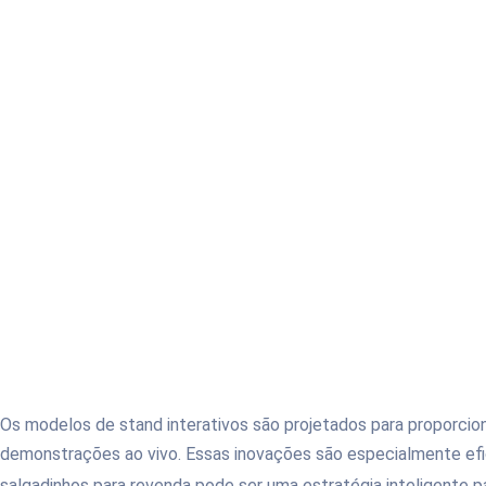
Os modelos de stand interativos são projetados para proporcion
demonstrações ao vivo. Essas inovações são especialmente efi
salgadinhos para revenda pode ser uma estratégia inteligente p