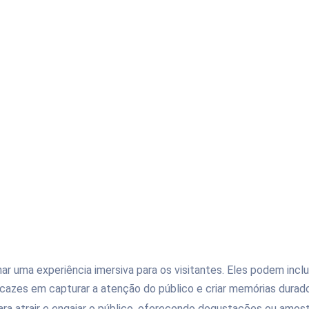
ar uma experiência imersiva para os visitantes. Eles podem incl
cazes em capturar a atenção do público e criar memórias durad
ara atrair e engajar o público, oferecendo degustações ou amos