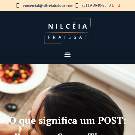
(31) 9 8640-9543
comercial@nilceiafraissat.com
O que significa um POST: