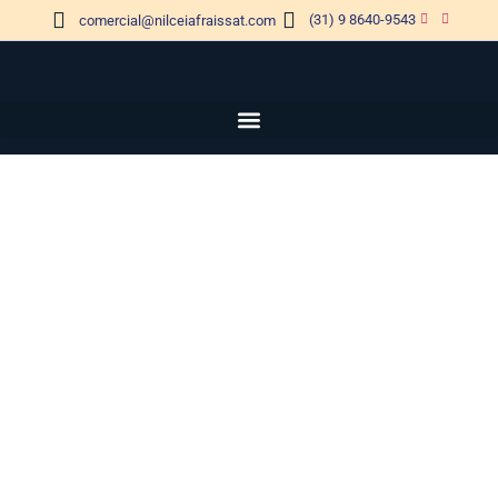
(31) 9 8640-9543
comercial@nilceiafraissat.com
Aluguel de Stand:
Estratégia Essencial para o
Sucesso em Eventos